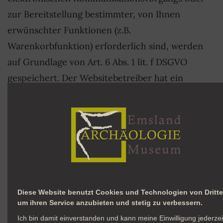
zur Bereitstellung bestimmter, von Ihnen
erwünschter Funktionen (z.B.
Warenkorbfunktion) erforderlich sind, werden
auf Grundlage von Art. 6 Abs. 1 lit. f DSGVO
gespeichert. Der Websitebetreiber hat ein
berechtigtes Interesse an der Speicherung von
Cookies zur technisch fehlerfreien und
optimierten Bereitstellung seiner Dienste. Soweit
andere Cookies (z.B. Cookies zur Analyse Ihres
Surfverhaltens) gespeichert werden, werden
diese in dieser Datenschutzerklärung gesondert
behandelt.
Diese Website benutzt Cookies und Technologien von Dritte
um ihren Service anzubieten und stetig zu verbessern.
Ich bin damit einverstanden und kann meine Einwilligung jederzei