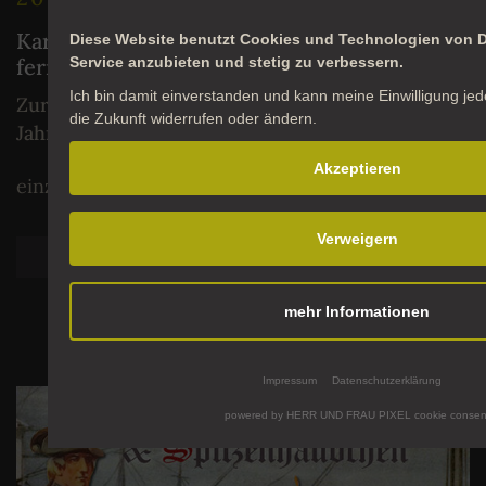
Karte, Kompass, Karavelle – Aufbruch in
Diese Website benutzt Cookies und Technologien von Dr
Service anzubieten und stetig zu verbessern.
ferne Welten
Ich bin damit einverstanden und kann meine Einwilligung jede
Zur Geschichte der Entdeckungen vom 15. bis 18.
die Zukunft widerrufen oder ändern.
Jahrhundert
Akzeptieren
einzelne Module vorhanden
Verweigern
weiterlesen
mehr Informationen
Impressum
Datenschutzerklärung
powered by HERR UND FRAU PIXEL cookie consen