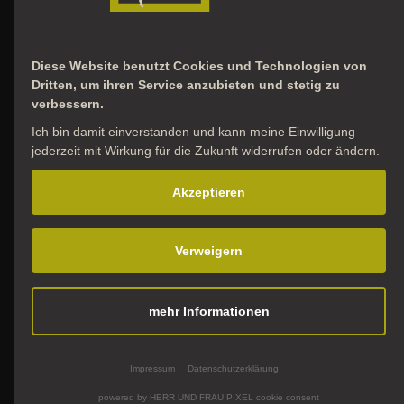
Sammeln und Bewahren, Forschen und Ausstellen – das sind die
Grundprinzipien eines Museums. Wir verstehen uns darüber
hinaus als moderner Dienstleister, der für viele Fragen aus der
Diese Website benutzt Cookies und Technologien von
Bevölkerung hinsichtlich der Ur- und Frühgeschichte des
Dritten, um ihren Service anzubieten und stetig zu
Emslandes von der Steinzeit bis zum Mittelalter immer ein
verbessern.
offenes Ohr hat.
Ich bin damit einverstanden und kann meine Einwilligung
jederzeit mit Wirkung für die Zukunft widerrufen oder ändern.
Akzeptieren
Das Museum
Verweigern
Unser Museum
Dauerausstellung
mehr Informationen
Impressionen
360° Rundgang
Impressum
Datenschutzerklärung
powered by HERR UND FRAU PIXEL cookie consent
Über uns