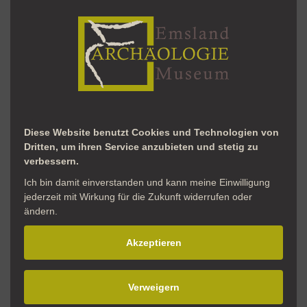
ZUM GEDENKEN AN
Silke Surberg-Röhr
Diese Website benutzt Cookies und Technologien von
(1964-2025)
Dritten, um ihren Service anzubieten und stetig zu
verbessern.
Ich bin damit einverstanden und kann meine Einwilligung
Im Februar 2025 mussten wir Abschied von
jederzeit mit Wirkung für die Zukunft widerrufen oder
ändern.
unserer langjährigen Museumsleitung Silke
Surberg-Röhr nehmen. Das gesamte Team des
Akzeptieren
Emsland Archäologie Museums erinnert sich in
Dankbarkeit und mit großem Respekt an eine
Verweigern
außergewöhnliche Persönlichkeit, die das Haus