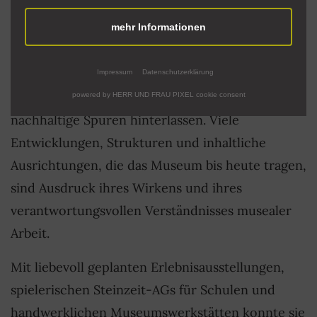
über viele Jahre hinweg geprägt und gestaltet
mehr Informationen
hat.
Ihr Engagement, ihre fachliche Kompetenz und
Impressum
Datenschutzerklärung
ihre Verbundenheit mit dem Museum haben
powered by HERR UND FRAU PIXEL cookie consent
nachhaltige Spuren hinterlassen. Viele
Entwicklungen, Strukturen und inhaltliche
Ausrichtungen, die das Museum bis heute tragen,
sind Ausdruck ihres Wirkens und ihres
verantwortungsvollen Verständnisses musealer
Arbeit.
Mit liebevoll geplanten Erlebnisausstellungen,
spielerischen Steinzeit-AGs für Schulen und
handwerklichen Museumswerkstätten konnte sie