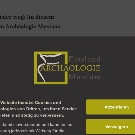
wieder weg: An diesem
 im Archäologie Museum
00-18.00 Uhr geöffnet. Ab
aktion für Kinder.
, Urzeit, Ungetüme -
ine spannende Dino-
ährend sich der
 Website benutzt Cookies und
spädagogen vergnügt,
Akzeptieren
ologien von Dritten, um ihren Service
ieten und stetig zu verbessern.
 Museums-Caféteria an
n damit einverstanden und kann meine
Verweigern
ligung jederzeit mit Wirkung für die