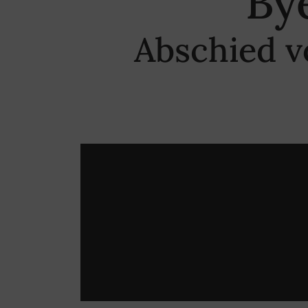
By
Abschied v