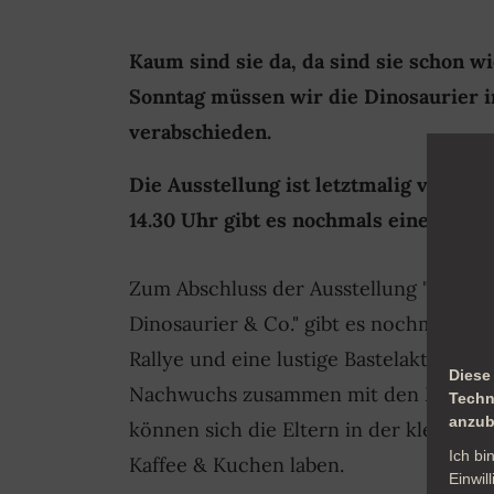
Kaum sind sie da, da sind sie schon 
Sonntag müssen wir die Dinosaurier
verabschieden.
Die Ausstellung ist letztmalig von 11.
14.30 Uhr gibt es nochmals eine Bastel
Zum Abschluss der Ausstellung "Urmel
Dinosaurier & Co." gibt es nochmals e
Rallye und eine lustige Bastelaktion. W
Diese
Nachwuchs zusammen mit den Museum
Techn
anzub
können sich die Eltern in der kleinen
Ich bi
Kaffee & Kuchen laben.
Einwil