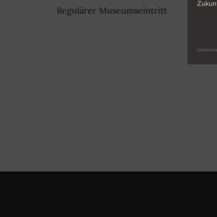
Zukunf
Regulärer Museumseintritt
Impress