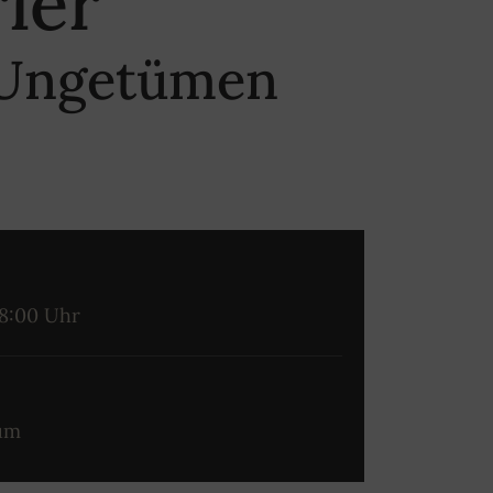
ier
& Ungetümen
18:00 Uhr
um