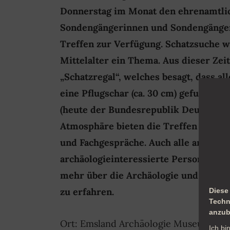
Donnerstag im Monat den ehrenamtli
Sondengängerinnen und Sondengänger
Treffen zur Verfügung. Schatzsuche w
Mittelalter ein Thema. Aus dieser Ze
„Schatzregal“, welches besagt, dass all
eine Pflugschar (ca. 30 cm) gefunden
(heute der Bundesrepublik Deutschlan
Atmosphäre bieten die Treffen Raum 
und Fachgespräche. Auch alle anderen
archäologieinteressierte Personen s
mehr über die Archäologie und das S
zu erfahren.
Diese
Techn
anzub
Ort: Emsland Archäologie Museum
Ich bi