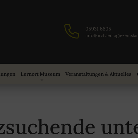
05931 6605
info@archaeologie-emsla
lungen
Lernort Museum
Veranstaltungen & Aktuelles
zsuchende unte