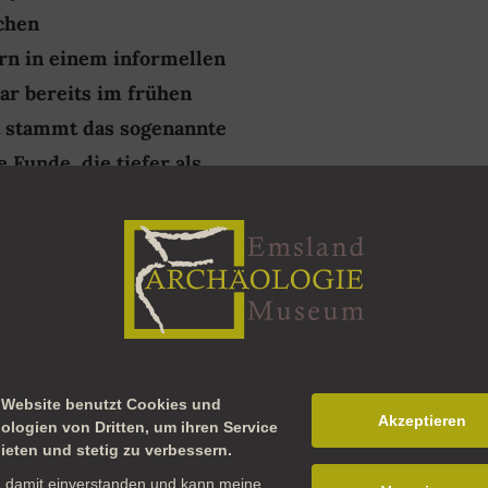
chen
n in einem informellen
ar bereits im frühen
it stammt das sogenannte
e Funde, die tiefer als
 werden, dem König
d) gehören. In lockerer
für Fragen, Austausch
ind willkommen, um
uchen mit Metallsonden
 Website benutzt Cookies und
Akzeptieren
ologien von Dritten, um ihren Service
ieten und stetig zu verbessern.
n damit einverstanden und kann meine