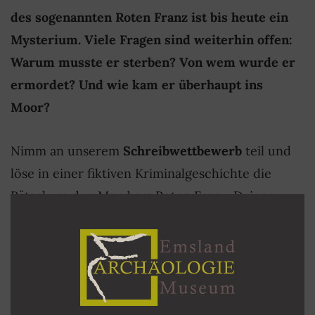
des sogenannten Roten Franz ist bis heute ein
Mysterium. Viele Fragen sind weiterhin offen:
Warum musste er sterben? Von wem wurde er
ermordet? Und wie kam er überhaupt ins
Moor?
Nimm an unserem
Schreibwettbewerb
teil und
löse in einer fiktiven Kriminalgeschichte die
Rätsel um den Mord am Roten Franz. Deiner
Fantasie sind keine Grenzen gesetzt.Teilnehmen
können alle Privatpersonen zwischen
12 und 18
Jahren
. Die Geschichten können per E-Mail
an
info@archaeologie-emsland.de
mit dem
Stichwort
Roter Franz
eingereicht werden.