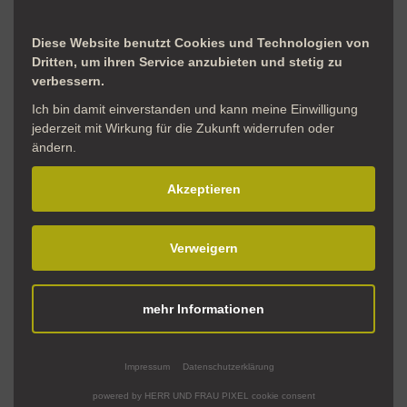
Bitte beachtet die maximale Zeichenzahl von
Diese Website benutzt Cookies und Technologien von
8.000 Zeichen
mit Leerzeichen.
Dritten, um ihren Service anzubieten und stetig zu
verbessern.
Einsendeschluss ist der
30. November 2026
. Am
Ich bin damit einverstanden und kann meine Einwilligung
jederzeit mit Wirkung für die Zukunft widerrufen oder
Dienstag, den
12. Januar 2027, um 17 Uhr
findet
ändern.
die Preisverleihung im Emsland Archäologie
Akzeptieren
Museum statt.
Nehme auch an unserer Schreibwerkstatt teil.
Verweigern
Weitere Infos findest du
hier
.
mehr Informationen
Impressum
Datenschutzerklärung
powered by HERR UND FRAU PIXEL cookie consent